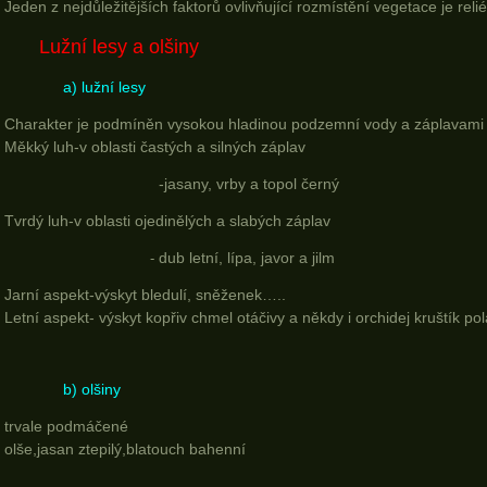
Jeden z nejdůležitějších faktorů ovlivňující rozmístění vegetace je relié
Lužní lesy a olšiny
a) lužní lesy
Charakter je podmíněn vysokou hladinou podzemní vody a záplavami
Měkký luh-v oblasti častých a silných záplav
-jasany, vrby a topol černý
Tvrdý luh-v oblasti ojedinělých a slabých záplav
dub letní, lípa, javor a jilm
-
Jarní aspekt-výskyt bledulí, sněženek…..
Letní aspekt- výskyt kopřiv chmel otáčivy a někdy i orchidej kruštík po
b) olšiny
trvale podmáčené
olše,jasan ztepilý,blatouch bahenní