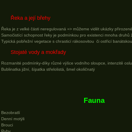
Řeka a její břehy
Řeka je z velké části neregulovaná => můžeme vidět ukázky přirozen
Samočistící schopnost řeky je podmínkou pro existenci mnoha druhů ži
Typická pobřežní vegetace s chrasticí rákosovitou či ostřicí banátsko
Stojaté vody a mokřady
Rozmanité podmínky-díky různé výšce vodního sloupce, intenzitě oslu
Bublinatka jižní, šípatka střelolistá, šmel okoličnatý
Fauna
Bezobratlí
Denní motýli
Brouci
Ryby