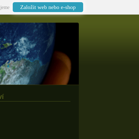
Založit web nebo e-shop
jeme
í