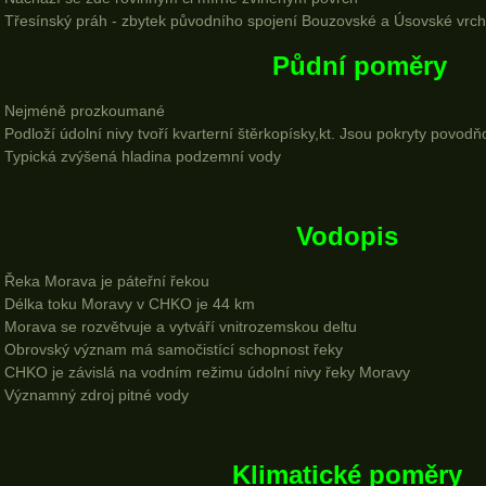
Třesínský práh - zbytek původního spojení Bouzovské a Úsovské vrch
Půdní poměry
Nejméně prozkoumané
Podloží údolní nivy tvoří kvarterní štěrkopísky,kt. Jsou pokryty povod
Typická zvýšená hladina podzemní vody
Vodopis
Řeka Morava je páteřní řekou
Délka toku Moravy v CHKO je 44 km
Morava se rozvětvuje a vytváří vnitrozemskou deltu
Obrovský význam má samočistící schopnost řeky
CHKO je závislá na vodním režimu údolní nivy řeky Moravy
Významný zdroj pitné vody
Klimatické poměry