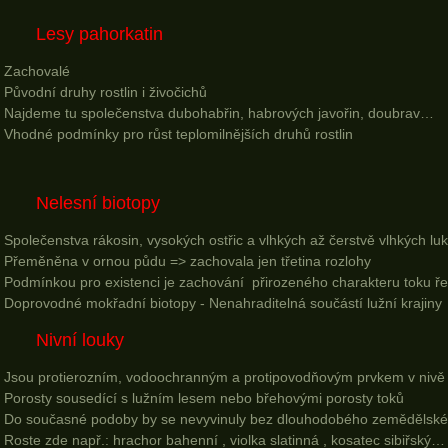
Lesy pahorkatin
Zachovalé
Původní druhy rostlin i živočichů
Najdeme tu společenstva dubohabřin, habrových javořin, doubrav…
Vhodné podmínky pro růst teplomilnějších druhů rostlin
Nelesní biotopy
Společenstva rákosin, vysokých ostřic a vlhkých až čerstvě vlhkých luk
Přeměněna v ornou půdu => zachovala jen třetina rozlohy
Podmínkou pro existenci je zachování přirozeného charakteru toku ř
Doprovodné mokřadní biotopy - Nenahraditelná součástí lužní krajiny
Nivní louky
Jsou protierozním, vodoochranným a protipovodňovým prvkem v nivě
Porosty sousedící s lužním lesem nebo břehovými porosty toků
Do současné podoby by se nevyvinuly bez dlouhodobého zemědělsk
Roste zde např.: hrachor bahenní , violka slatinná , kosatec sibiřský…