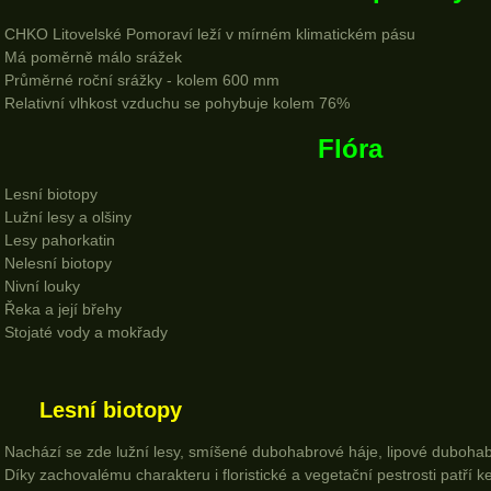
CHKO Litovelské Pomoraví leží v mírném klimatickém pásu
Má poměrně málo srážek
Průměrné roční srážky - kolem 600 mm
Relativní vlhkost vzduchu se pohybuje kolem 76%
Flóra
Lesní biotopy
Lužní lesy a olšiny
Lesy pahorkatin
Nelesní biotopy
Nivní louky
Řeka a její břehy
Stojaté vody a mokřady
Lesní biotopy
Nachází se zde lužní lesy, smíšené dubohabrové háje, lipové dubohabř
Díky zachovalému charakteru i floristické a vegetační pestrosti patří 