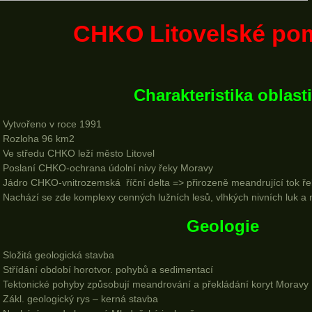
CHKO Litovelské po
Charakteristika oblasti
Vytvořeno v roce 1991
Rozloha 96 km2
Ve středu CHKO leží město Litovel
Poslaní CHKO-ochrana údolní nivy řeky Moravy
Jádro CHKO-vnitrozemská říční delta => přirozeně meandrující tok ř
Nachází se zde komplexy cenných lužních lesů, vlhkých nivních luk a
Geologie
Složitá geologická stavba
Střídání období horotvor. pohybů a sedimentací
Tektonické pohyby způsobují meandrování a překládání koryt Moravy
Zákl. geologický rys – kerná stavba