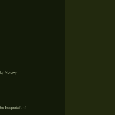
eky Moravy
ého hospodaření