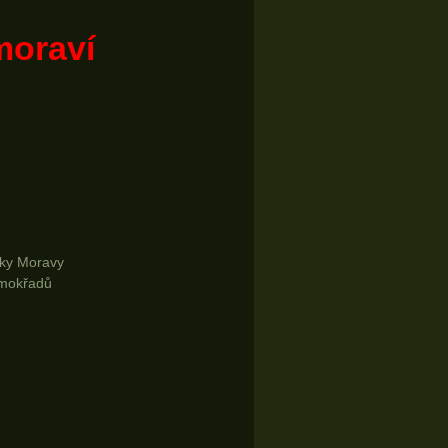
moraví
eky Moravy
 mokřadů