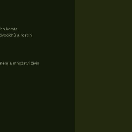
ého koryta
vočichů a rostlin
u
nění a množství živin