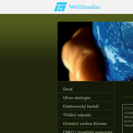
WebSnadno
Úvod
Učivo ekologie
Elektronický herbář
Dřev
vchod
Třídění odpadu
dřevě
dveře
Globální změna klimatu
nábyt
CHKO Litovelské pomoraví