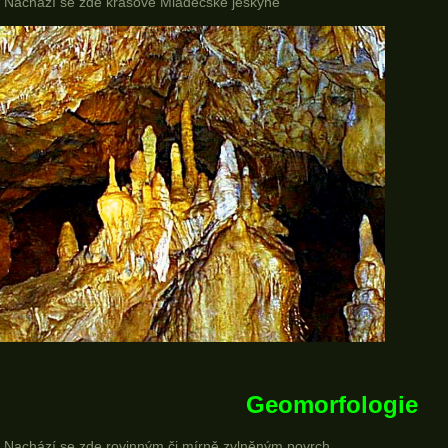
Nachází se zde krasové Mladečské jeskyně
Geomorfologie
Nachází se zde rovinným či mírně zvlněným povrch