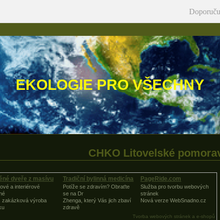
Doporuču
EKOLOGIE PRO VŠECHNY
CHKO Litovelské pomorav
ěné dveře z masívu
Tradiční bylinná medicína
PageRide.com
ové a interiérové
Potíže se zdravím? Obraťte
Služba pro tvorbu webových
né
se na Dr
stránek
, zakázková výroba
Zhenga, který Vás jich zbaví
Nová verze WebSnadno.cz
ku
zdravě
Tvorba webových stránek a e-shopů