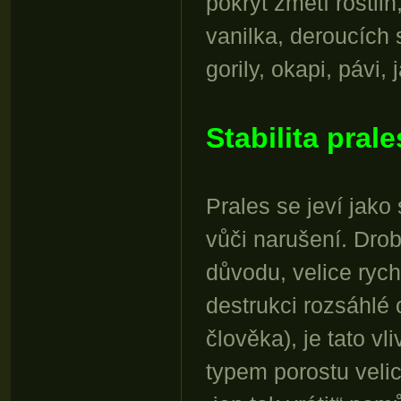
pokryt změtí rostli
vanilka, deroucích 
gorily, okapi, pávi,
Stabilita pral
Prales se jeví jako 
vůči narušení. Drob
důvodu, velice rych
destrukci rozsáhlé 
člověka), je tato v
typem porostu veli