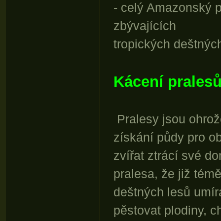
- celý Amazonský p
zbývajících
tropických deštnýc
Kácení prales
Pralesy jsou ohrož
získání půdy pro ob
zvířat ztrácí své 
pralesa, že již témě
deštných lesů umíra
pěstovat plodiny, c