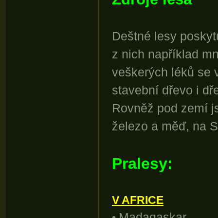
Deštné lesy poskyt
z nich například mn
veškerých léků se v
stavební dřevo i d
Rovněž pod zemí j
železo a měď, na S
Pralesy:
V AFRICE
Madagaskar
•