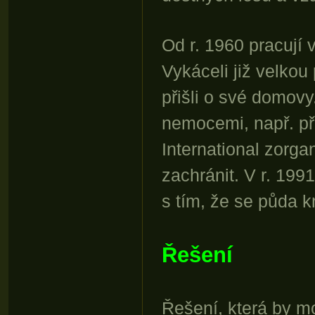
Od r. 1960 pracují v
Vykáceli již velko
přišli o své domovy
nemocemi, např. př
International zorg
zachránit. V r. 199
s tím, že se půda 
Řešení
Řešení, která by m