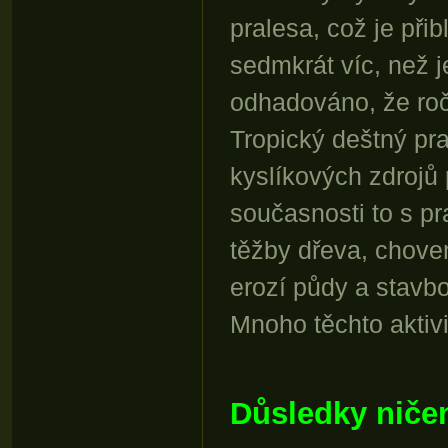
pralesa, což je přib
sedmkrát víc, než j
odhadováno, že roč
Tropický deštný pr
kyslíkových zdrojů
současnosti to s p
těžby dřeva, chov
erozí půdy a stavb
Mnoho těchto aktiv
Důsledky ničen