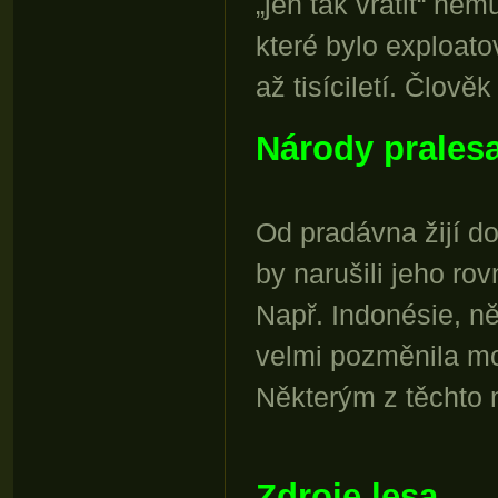
„jen tak vrátit“ ne
které bylo exploato
až tisíciletí. Člov
Národy prales
Od pradávna žijí do
by narušili jeho rovn
Např. Indonésie, ně
velmi pozměnila mo
Některým z těchto 
Zdroje lesa