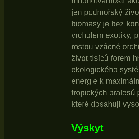
mnohotvárnosti ek
jen podmořský živo
biomasy je bez kon
vrcholem exotiky, 
rostou vzácné orch
život tisíců forem
ekologického systé
energie k maximáln
tropických pralesů 
které dosahují vys
Výskyt