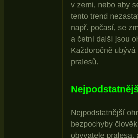
v zemi, nebo aby s
tento trend nezasta
např. počasí, se změ
a četní další jsou o
Každoročně ubývá k
pralesů.
Nejpodstatnějš
Nejpodstatnější ohr
bezpochyby člověk 
obyvatele pralesa, 