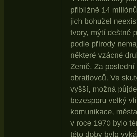
přibližně 14 milión
jich bohužel neexis
tvory, mýtí deštné 
podle přírody nemaj
některé vzácné druh
Země. Za poslední 
obratlovců. Ve sku
vyšší, možná půjde 
bezesporu velký vli
komunikace, města,
v roce 1970 bylo t
této doby bylo vyk