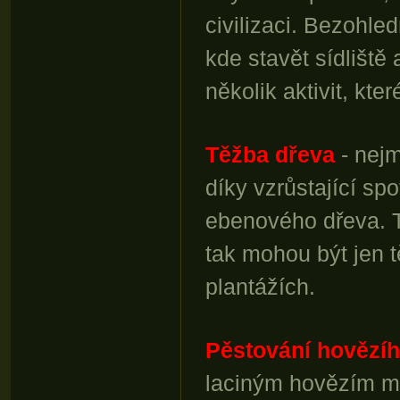
civilizaci. Bezohl
kde stavět sídliště
několik aktivit, kte
Těžba dřeva
- nejm
díky vzrůstající sp
ebenového dřeva. Ta
tak mohou být jen 
plantážích.
Pěstování hovězí
laciným hovězím ma