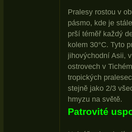
Pralesy rostou v o
pásmo, kde je stále
prší téměř každý d
kolem 30°C. Tyto p
jihovýchodní Asii, v
ostrovech v Tiché
tropických pralese
stejně jako 2/3 vš
hmyzu na světě.
Patrovité usp