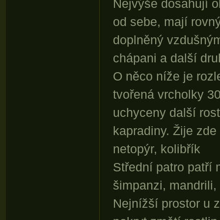
Nejvýše dosahují o
od sebe, mají rovn
doplněný vzdušnými
chápani a další druh
O něco níže je roz
tvořená vrcholky 3
uchyceny další rostl
kapradiny. Žije zde
netopýr, kolibřík
Střední patro patř
šimpanzi, mandrili, 
Nejnížší prostor u 