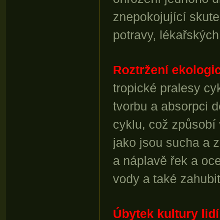
znepokojující skut
potravy, lékařskýc
Roztržení ekologi
tropické pralesy c
tvorbu a absorpci d
cyklu, což způsobí
jako jsou sucha a 
a náplavě řek a oc
vody a také zahubit
Úbytek kultury lidí