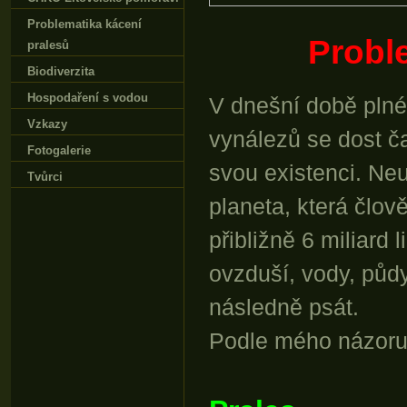
Problematika kácení
Proble
pralesů
Biodiverzita
Hospodaření s vodou
V dnešní době plné
Vzkazy
vynálezů se dost č
Fotogalerie
svou existenci. Ne
Tvůrci
planeta, která člov
přibližně 6 miliard
ovzduší, vody, půd
následně psát.
Podle mého názoru 