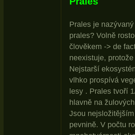
Prales
Prales je nazývaný 
prales? Volně rosto
člověkem -> de fact
neexistuje, protože
Nejstarší ekosystém
vlhko prospívá vege
lesy . Prales tvoří
hlavně na žulových
Jsou nejsložitější
pevnině. V počtu ro