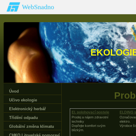
WebSnadno
EKOLOGI
Úvod
Prob
Učivo ekologie
Elektronický herbář
El. polohovací postele
ELDING s.
Třídění odpadu
Prodej a nájem zdravotní
Označovací
techniky
elektro.
Dopřejte komfort svým
Výrobce št
Globální změna klimatu
blízkým.
CHKO Litovelské pomoraví