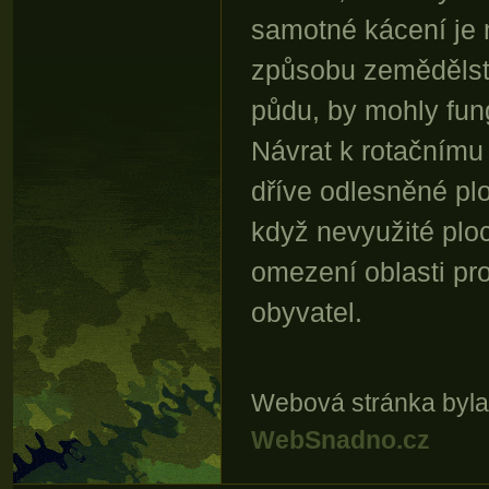
samotné kácení je
způsobu zemědělstv
půdu, by mohly fun
Návrat k rotačnímu
dříve odlesněné pl
když nevyužité plo
omezení oblasti pr
obyvatel.
Webová stránka byla
WebSnadno.cz