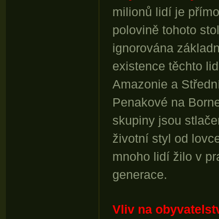
milionů lidí je přím
polovině tohoto st
ignorována základní
existence těchto li
Amazonie a Střední
Penakové na Borne
skupiny jsou stlače
životní styl od lov
mnoho lidí žilo v 
generace.
Vliv na obyvatelst