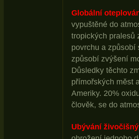
Globální oteplován
vypuštěné do atmosf
tropických pralesů
povrchu a způsobí s
způsobí zvýšení mo
Důsledky těchto z
přímořských měst 
Ameriky. 20% oxidu
člověk, se do atmo
Ubývání živočišn
ohrožení jednoho dr