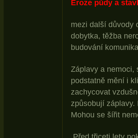
Eroze půdy a sta
mezi další důvody 
dobytka, těžba nero
budování komunikac
Záplavy a nemoci, 
podstatně mění i k
zachycovat vzdušno
způsobují záplavy.
Mohou se šířit nemo
Před třiceti lety p