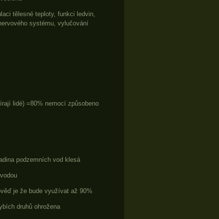
ci tělesné teploty, funkci ledvin,
 nervového systému, vylučování
mírají lidé) =80% nemocí způsobeno
ladina podzemních vod klesá
 vodou
ověď je že bude využívat až 90%
rybích druhů ohrožena