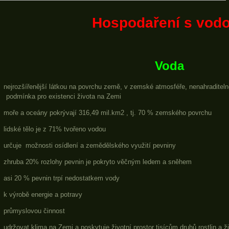
Hospodaření s vod
Voda
nejrozšířenější látkou na povrchu země, v zemské atmosféře, nenahradite
podmínka pro existenci života na Zemi
moře a oceány pokrývají 316,49 mil.km2 , tj. 70 % zemského povrchu
lidské tělo je z 71% tvořeno vodou
určuje
možnosti osídlení a zemědělského využití pevniny
zhruba 20% rozlohy pevnin je pokryto věčným ledem a sněhem
asi 20 % pevnin trpí nedostatkem vody
k výrobě energie a potravy
průmyslovou činnost
udržovat klima na Zemi a poskytuje životní prostor tisícům druhů rostlin a ž