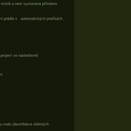
ém místě a není vystavena přímému
ní prádla v
automatických pračkách ,
 projeví se následovně:
ru
.
ou vodu (dezinfekce sběrných