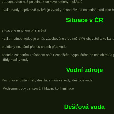
ztracena více než polovina z celkové rozlohy mokřadů
kvalitu vody nepříznivě ovlivňuje vysoký obsah živin a následná produkce řa
Situace v ČR
situace je mnohem příznivější
kvalitní pitnou vodou je u nás zásobováno více než 87% obyvatel a ke kana
prakticky neznámí přenos chorob přes vodu
podařilo zásadním způsobem snížit znečištění vypouštěné do našich řek a p
třídy kvality vody
Vodní zdroje
Povrchové: čištění řek, destilace mořské vody, dešťové voda
Podzemní vody : snižování hladin, kontaminace
Dešťová voda