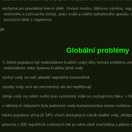
nezbytná pro pravidelný krevní oběh, činnost mozku, látkovou výměnu, regula
močového a zažívacího ústrojí, práci svalů a celého pohybového aparátu,
toxických látek z organismu
Globální problémy
¼ lidské populace trpí nedostatkem kvalitní vody( díky tomuto problému u
nedostatkem nebo špatnou kvalitou pitné vody
výskyt vody na naší planetě neprobíhá rovnoměrně
zásoby vody sice ani nezmenšují ale ani nepřibývají
zdroje vody na celém světě jsou vystaveny stále se zvyšujícímu tlaku
= h
v některých oblastech byla podzemní voda kontaminována slanou mořskou
lidská populace užívá již 54% všech dostupných zásob sladké vody, předp
polovina z 500 největších světových řek je velmi silně znečištěna a pětina 