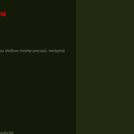
ou
lnou složkou mnoha procesů, nezbytná
ivočichů