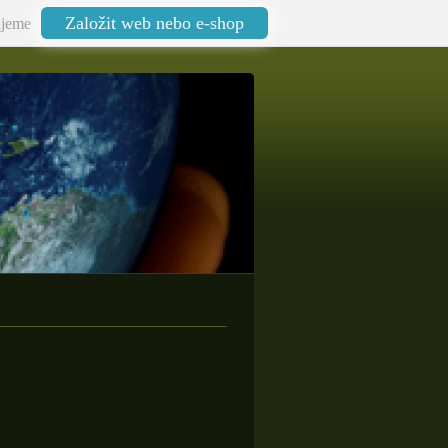
Založit web nebo e-shop
jeme