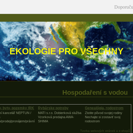
Doporuču
EKOLOGIE PRO VŠECHNY
Hospodaření s vodou
, byty, pozemky /RK
Rybárske potreby
Genealógia, rodostrom
tní kancelář NEPTUN /
MATI s.r.o. Dobierková služba
Zistite pôvod svojej rodiny
n
Vzorková predajna AWA-
Nechajte si zostaviť svoj
/prodej/pronájem/právní
SHIMA
rodostrom
Tvorba webových stránek a e-shopů