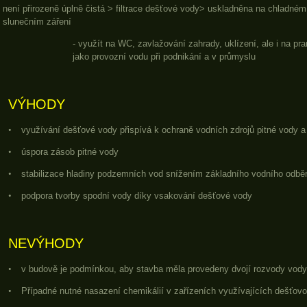
není přirozeně úplně čistá > filtrace dešťové vody> uskladněna na chladn
slunečním záření
- využít na WC, zavlažování zahrady, uklízení, ale i na pra
jako provozní vodu při podnikání a v průmyslu
VÝHODY
•
využívání dešťové vody přispívá k ochraně vodních zdrojů pitné vody a
•
úspora zásob pitné vody
•
stabilizace hladiny podzemních vod snížením základního vodního odbě
•
podpora tvorby spodní vody díky vsakování dešťové vody
NEVÝHODY
•
v budově je podmínkou, aby stavba měla provedeny dvojí rozvody vody
•
Případné nutné nasazení chemikálií v zařízeních využívajících dešťov