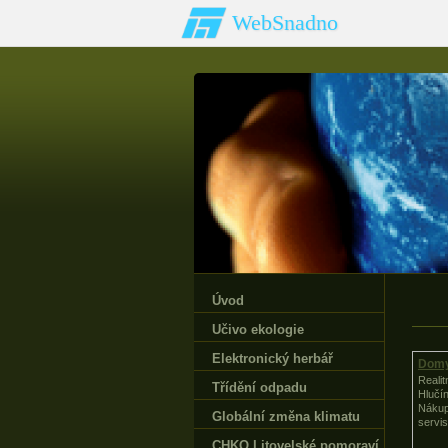
WebSnadno
Úvod
Učivo ekologie
Elektronický herbář
Domy
Reali
Třídění odpadu
Hlučí
Nákup
Globální změna klimatu
servis
CHKO Litovelské pomoraví