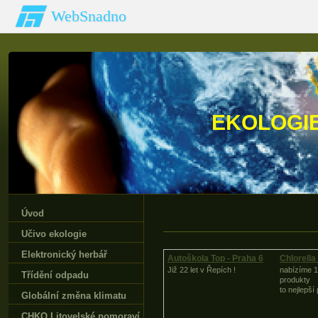
WebSnadno
EKOLOGI
Úvod
Učivo ekologie
Elektronický herbář
Autoškola Top - Praha 6
Chlorell
Již 22 let v Řepích !
nabízíme 1
Třídění odpadu
produkty
to nejlepší
Globální změna klimatu
CHKO Litovelské pomoraví