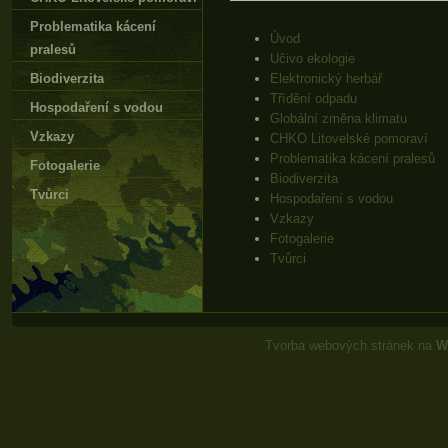
Problematika kácení
Úvod
pralesů
Učivo ekologie
Biodiverzita
Elektronický herbář
Třídění odpadu
Hospodaření s vodou
Globální změna klimatu
Vzkazy
CHKO Litovelské pomoraví
Problematika kácení pralesů
Fotogalerie
Biodiverzita
Tvůrci
Hospodaření s vodou
Vzkazy
Fotogalerie
Tvůrci
Tvorba webových stránek na
W